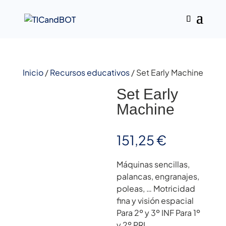
Inicio
/
Recursos educativos
/ Set Early Machine
Set Early
Machine
151,25
€
Máquinas sencillas,
palancas, engranajes,
poleas, … Motricidad
fina y visión espacial
Para 2º y 3º INF Para 1º
y 2º PRI