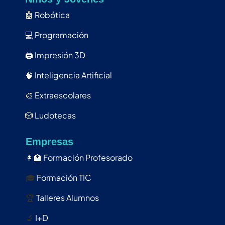
🤖
Robótica
💻
Programación
🖨️
Impresión 3D
🧠
Inteligencia Artificial
🎨
Extraescolares
🎲
Ludotecas
Empresas
👩‍🏫
Formación Profesorado
🎓
Formación TIC
🏆
Talleres Alumnos
🔬
I+D