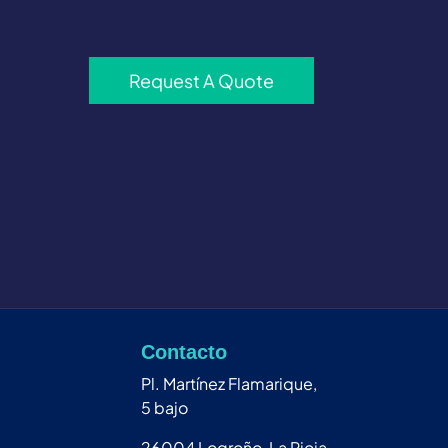
Request A Quote
Contacto
Pl. Martínez Flamarique,
5 bajo
26004 Logroño, La Rioja