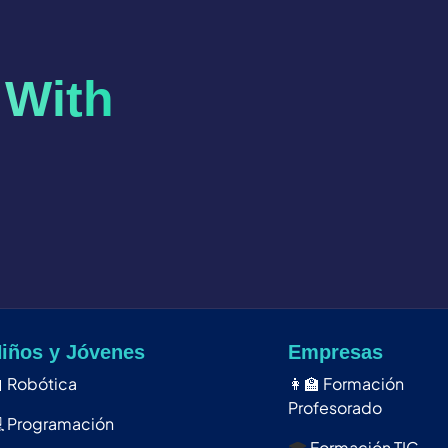
 With
iños y Jóvenes
Empresas

Robótica
👩‍🏫
Formación
Profesorado

Programación
🎓
Formación TIC