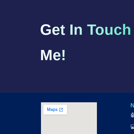
Get In Touch
Me!
N

