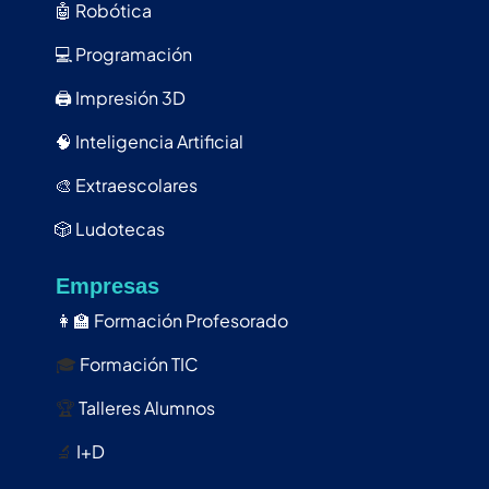
🤖
Robótica
💻
Programación
🖨️
Impresión 3D
🧠
Inteligencia Artificial
🎨
Extraescolares
🎲
Ludotecas
Empresas
👩‍🏫
Formación Profesorado
🎓
Formación TIC
🏆
Talleres Alumnos
🔬
I+D