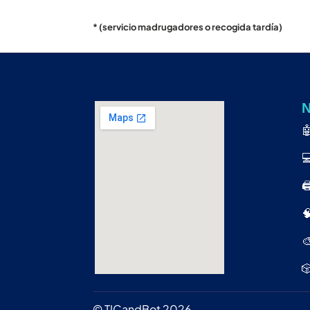
Inscr
*
(servicio madrugadores o recogida tardía)
aquí
N


🖨



© TICandBot 2026