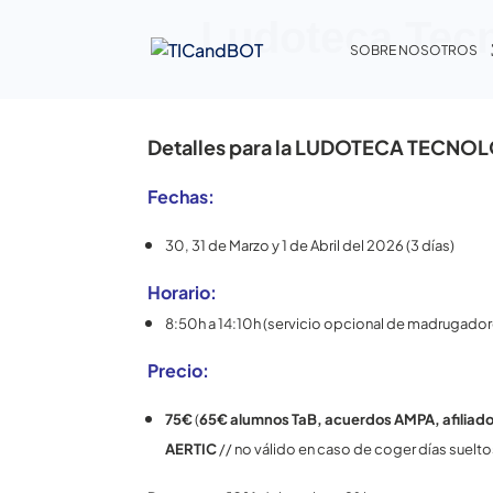
Ludoteca Tec
SOBRE NOSOTROS
Detalles para la LUDOTECA TECN
Fechas:
30, 31 de Marzo y 1 de Abril del 2026 (3 días)
Horario:
8:50h a 14:10h (servicio opcional de madrugador
Precio:
75€
(
65€
alumnos TaB, acuerdos AMPA, afiliad
AERTIC
// no válido en caso de coger días suelt