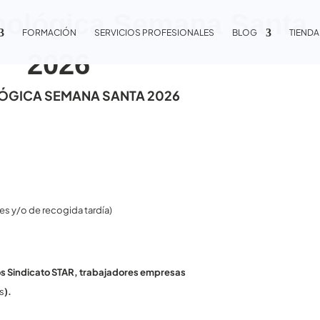
nológica Semana Santa
FORMACIÓN
SERVICIOS PROFESIONALES
BLOG
TIENDA
2026
OLÓGICA SEMANA SANTA 2026
es y/o de recogida tardía)
os Sindicato STAR, trabajadores empresas
os
).