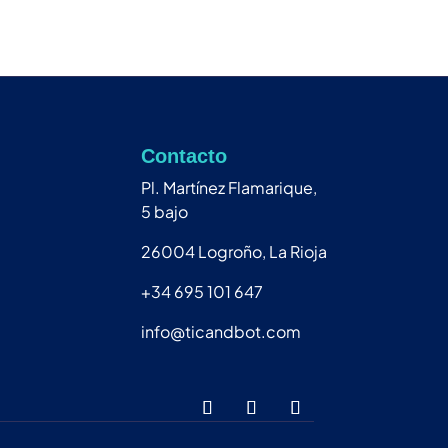
Contacto
Pl. Martínez Flamarique,
5 bajo
26004 Logroño, La Rioja
+34 695 101 647
info@ticandbot.com