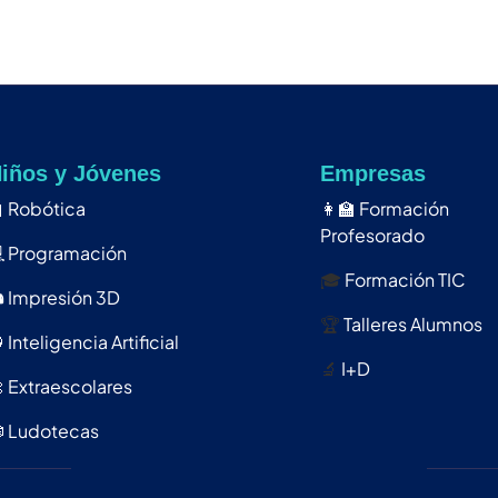
íbete
iños y Jóvenes
Empresas

Robótica
👩‍🏫
Formación
Profesorado

Programación
🎓
Formación TIC
️
Impresión 3D
🏆
Talleres Alumnos

Inteligencia Artificial
🔬
I+D

Extraescolares

Ludotecas