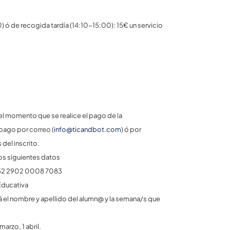
ó de recogida tardía (14:10-15:00): 15€ un servicio
l momento que se realice el pago de la
 pago por correo (
info@ticandbot.com
) ó por
del inscrito.
los siguientes datos
652 2902 0008 7083
Educativa
á el nombre y apellido del alumn@ y la semana/s que
rzo, 1 abril.