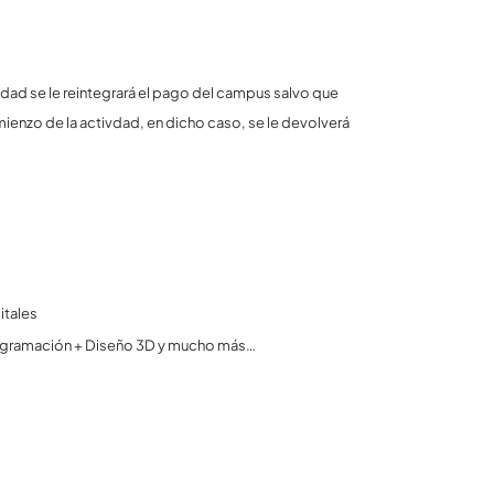
vidad se le reintegrará el pago del campus salvo que
ienzo de la activdad, en dicho caso, se le devolverá
itales
 Programación + Diseño 3D y mucho más…