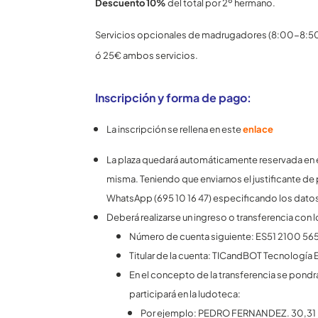
Descuento 10%
del total por 2º hermano.
Servicios opcionales de madrugadores (8:00-8:50) 
ó 25€ ambos servicios.
Inscripción y forma de pago:
La inscripción se rellena en este
enlace
La plaza quedará automáticamente reservada en e
misma. Teniendo que enviarnos el justificante de
WhatsApp (695 10 16 47) especificando los datos 
Deberá realizarse un ingreso o transferencia con 
Número de cuenta siguiente: ES51 2100 5
Titular de la cuenta: TICandBOT Tecnología 
En el concepto de la transferencia se pondr
participará en la ludoteca:
Por ejemplo: PEDRO FERNANDEZ. 30,31 ma