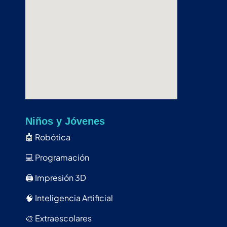
Niños y Jóvenes
🤖
Robótica
💻
Programación
🖨️
Impresión 3D
🧠
Inteligencia Artificial
🎨
Extraescolares