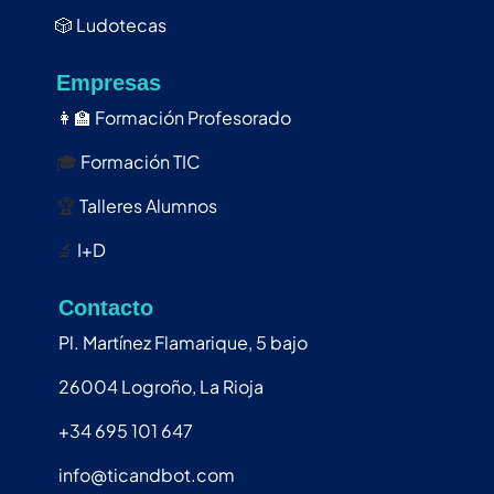
🎲
Ludotecas
Empresas
👩‍🏫
Formación Profesorado
🎓
Formación TIC
🏆
Talleres Alumnos
🔬
I+D
Contacto
Pl. Martínez Flamarique, 5 bajo
26004 Logroño, La Rioja
+34 695 101 647
info@ticandbot.com